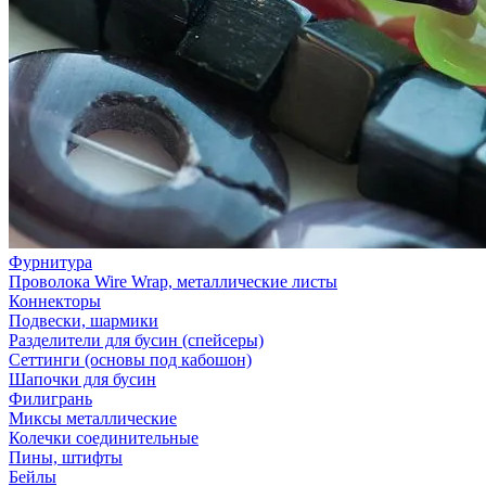
Фурнитура
Проволока Wire Wrap, металлические листы
Коннекторы
Подвески, шармики
Разделители для бусин (спейсеры)
Сеттинги (основы под кабошон)
Шапочки для бусин
Филигрань
Миксы металлические
Колечки соединительные
Пины, штифты
Бейлы