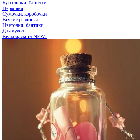
Бутылочки, баночки
Перышки
Сумочки, коробочки
Всякие разности
Цветочки, бантики
Для кукол
Велкро, скотч NEW!