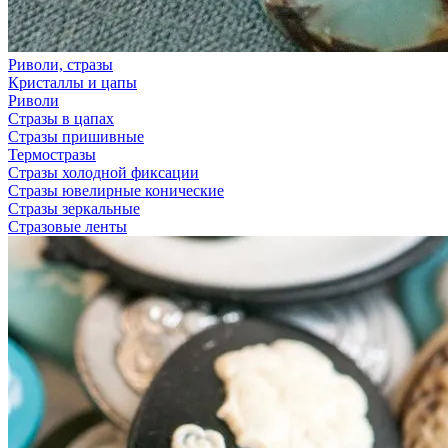
Риволи, стразы
Кристаллы и цапы
Риволи
Стразы в цапах
Стразы пришивные
Термостразы
Стразы холодной фиксации
Стразы ювелирные конические
Стразы зеркальные
Стразовые ленты