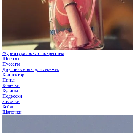
Фурнитура люкс с покрытием
Швензы
Пуссеты
Другие основы для сережек
Коннекторы
Пины
Колечки
Бусины
Подвески
Замочки
Бейлы
Шапочки