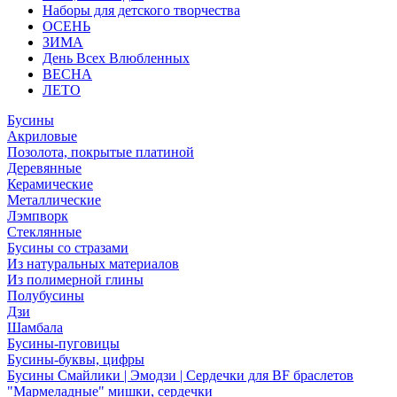
Наборы для детского творчества
ОСЕНЬ
ЗИМА
День Всех Влюбленных
ВЕСНА
ЛЕТО
Бусины
Акриловые
Позолота, покрытые платиной
Деревянные
Керамические
Металлические
Лэмпворк
Стеклянные
Бусины со стразами
Из натуральных материалов
Из полимерной глины
Полубусины
Дзи
Шамбала
Бусины-пуговицы
Бусины-буквы, цифры
Бусины Смайлики | Эмодзи | Сердечки для BF браслетов
"Мармеладные" мишки, сердечки