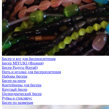
Бисер и все для бисероплетения
Бисер MIYUKI (Япония)
Бисер Радуга (Китай)
Нить и иголки для бисероплетения
Наборы бисера
Бисер на нити
Контейнеры для бисера
Круглый бисер
Цилиндрический бисер
Рубка и стеклярус
Бисер по размерам