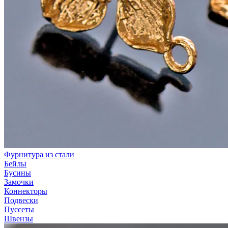
Фурнитура из стали
Бейлы
Бусины
Замочки
Коннекторы
Подвески
Пуссеты
Швензы