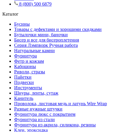
8 (800) 500 6879
Каталог
Бусины
Товары с дефектами и хорошими скидками
Бутылочки мини, баночки
Бисер и все для бисероплетения
Серия Лэмпворк Ручная работа
Натуральные камни
Фурнитура
Фетр и кожзам
Кабошоны
Риволи, стразы
Пайетки
Подвески
Инструменты
Шнуры, ленты, сутаж
Канитель
Проволока, листовая медь и латунь Wire Wrap
Разные нужные штучки
Фурнитура люкс с покрытием
Фурнитура из стали
Фурнитура из акрила, силикона, резины
Клеи, эпоксидка