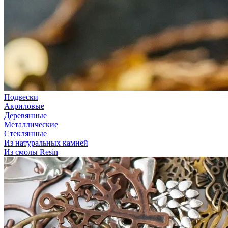
Подвески
Акриловые
Деревянные
Металлические
Стеклянные
Из натуральных камней
Из смолы Resin