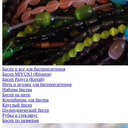
Бисер и все для бисероплетения
Бисер MIYUKI (Япония)
Бисер Радуга (Китай)
Нить и иголки для бисероплетения
Наборы бисера
Бисер на нити
Контейнеры для бисера
Круглый бисер
Цилиндрический бисер
Рубка и стеклярус
Бисер по размерам