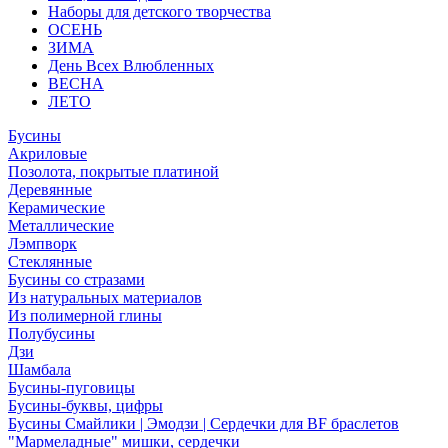
Наборы для детского творчества
ОСЕНЬ
ЗИМА
День Всех Влюбленных
ВЕСНА
ЛЕТО
Бусины
Акриловые
Позолота, покрытые платиной
Деревянные
Керамические
Металлические
Лэмпворк
Стеклянные
Бусины со стразами
Из натуральных материалов
Из полимерной глины
Полубусины
Дзи
Шамбала
Бусины-пуговицы
Бусины-буквы, цифры
Бусины Смайлики | Эмодзи | Сердечки для BF браслетов
"Мармеладные" мишки, сердечки