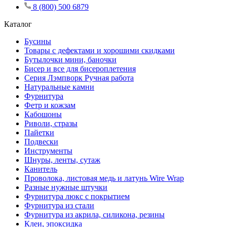
8 (800) 500 6879
Каталог
Бусины
Товары с дефектами и хорошими скидками
Бутылочки мини, баночки
Бисер и все для бисероплетения
Серия Лэмпворк Ручная работа
Натуральные камни
Фурнитура
Фетр и кожзам
Кабошоны
Риволи, стразы
Пайетки
Подвески
Инструменты
Шнуры, ленты, сутаж
Канитель
Проволока, листовая медь и латунь Wire Wrap
Разные нужные штучки
Фурнитура люкс с покрытием
Фурнитура из стали
Фурнитура из акрила, силикона, резины
Клеи, эпоксидка