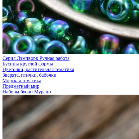
Серия Лэмпворк Ручная работа
Бусины круглой формы
Цветочки, растительная тематика
Зверята, птички, бабочки
Морская тематика
Предметный мир
Наборы бусин Мурано