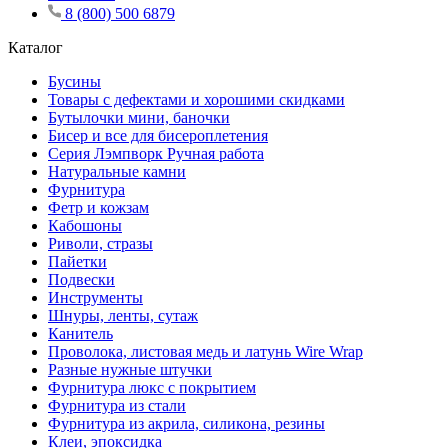
8 (800) 500 6879
Каталог
Бусины
Товары с дефектами и хорошими скидками
Бутылочки мини, баночки
Бисер и все для бисероплетения
Серия Лэмпворк Ручная работа
Натуральные камни
Фурнитура
Фетр и кожзам
Кабошоны
Риволи, стразы
Пайетки
Подвески
Инструменты
Шнуры, ленты, сутаж
Канитель
Проволока, листовая медь и латунь Wire Wrap
Разные нужные штучки
Фурнитура люкс с покрытием
Фурнитура из стали
Фурнитура из акрила, силикона, резины
Клеи, эпоксидка