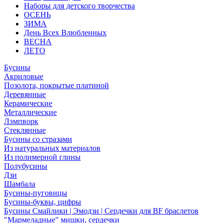
Наборы для детского творчества
ОСЕНЬ
ЗИМА
День Всех Влюбленных
ВЕСНА
ЛЕТО
Бусины
Акриловые
Позолота, покрытые платиной
Деревянные
Керамические
Металлические
Лэмпворк
Стеклянные
Бусины со стразами
Из натуральных материалов
Из полимерной глины
Полубусины
Дзи
Шамбала
Бусины-пуговицы
Бусины-буквы, цифры
Бусины Смайлики | Эмодзи | Сердечки для BF браслетов
"Мармеладные" мишки, сердечки