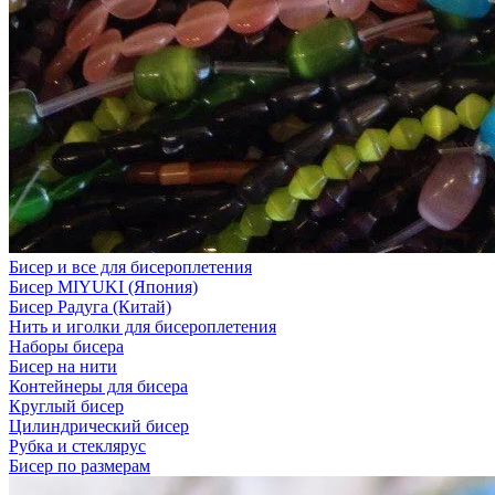
Бисер и все для бисероплетения
Бисер MIYUKI (Япония)
Бисер Радуга (Китай)
Нить и иголки для бисероплетения
Наборы бисера
Бисер на нити
Контейнеры для бисера
Круглый бисер
Цилиндрический бисер
Рубка и стеклярус
Бисер по размерам